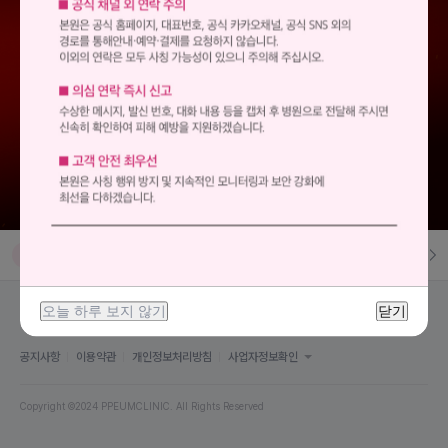
10
수입 독일산 주름보톡스 1부위
1
[손예진 리프팅] 울트라인 100샷
6
|
6
2
[손예진 리프팅] 아이 울트라인 100샷
3
슈링크 유니버스 울트라 100샷
전체랭킹
실시간 검색
4
SS주사 10cc
오늘 하루 보지 않기
닫기
5
엑소좀 1병 (S-MPF)
공지사항
이용약관
개인정보처리방침
사업자정보확인
6
PS주사 3cc
Copyright ©2024 PPEUMCLINIC. All Rights Reserved