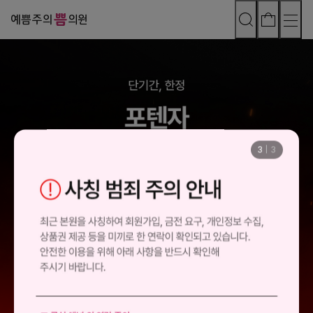
3
|
3